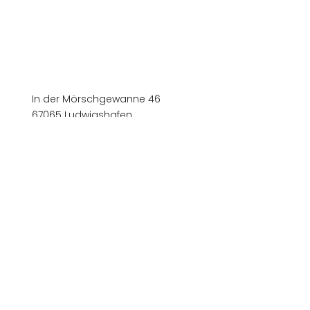
In der Mörschgewanne 46
67065 Ludwigshafen
+49 (0)621 54903 0
+49 (0)621 54903 23
info@stb-radevic.de
Unsere Kanzlei-App