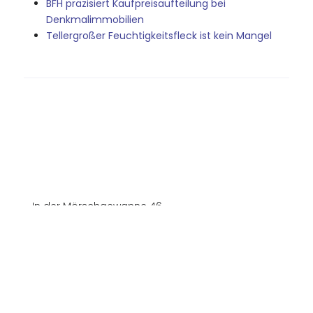
BFH präzisiert Kaufpreisaufteilung bei
Denkmalimmobilien
Tellergroßer Feuchtigkeitsfleck ist kein Mangel
In der Mörschgewanne 46
67065 Ludwigshafen
+49 (0)621 54903 0
+49 (0)621 54903 23
info@stb-radevic.de