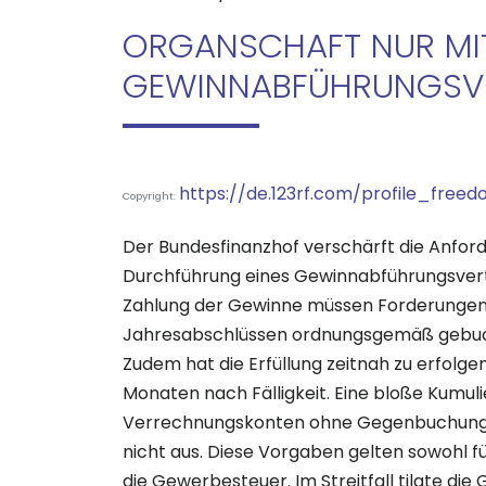
ORGANSCHAFT NUR MIT
GEWINNABFÜHRUNGSV
https://de.123rf.com/profile_free
Copyright:
Der Bundesfinanzhof verschärft die Anfor
Durchführung eines Gewinnabführungsvert
Zahlung der Gewinne müssen Forderungen 
Jahresabschlüssen ordnungsgemäß gebuc
Zudem hat die Erfüllung zeitnah zu erfolgen
Monaten nach Fälligkeit. Eine bloße Kumul
Verrechnungskonten ohne Gegenbuchunge
nicht aus. Diese Vorgaben gelten sowohl fü
die Gewerbesteuer. Im Streitfall tilgte d