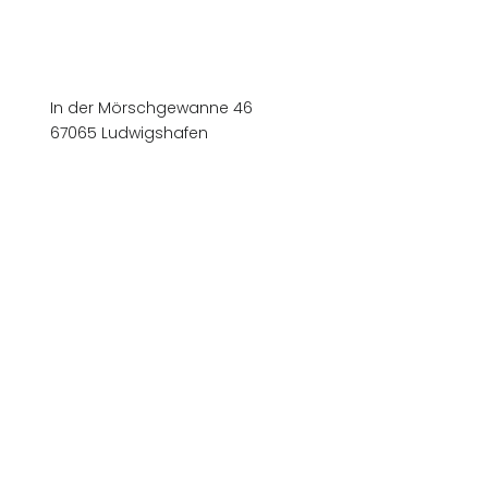
In der Mörschgewanne 46
67065 Ludwigshafen
+49 (0)621 54903 0
+49 (0)621 54903 23
info@stb-radevic.de
Unsere Kanzlei-App
Impressum
Datenschutz
|
|
|