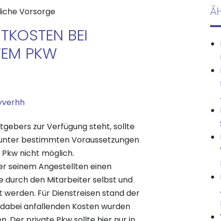
Ä
liche Vorsorge
TKOSTEN BEI
ATEM PKW
yverhh
gebers zur Verfügung steht, sollte
n unter bestimmten Voraussetzungen
 Pkw nicht möglich.
ber seinem Angestellten einen
 durch den Mitarbeiter selbst und
t werden. Für Dienstreisen stand der
 dabei anfallenden Kosten wurden
. Der private Pkw sollte hier nur in