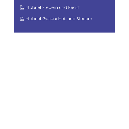
Infobrief Steuern und Recht
Infobrief Gesundheit und Steuern
In der Mörschgewanne 46
67065 Ludwigshafen
+49 (0)621 54903 0
+49 (0)621 54903 23
info@stb-radevic.de