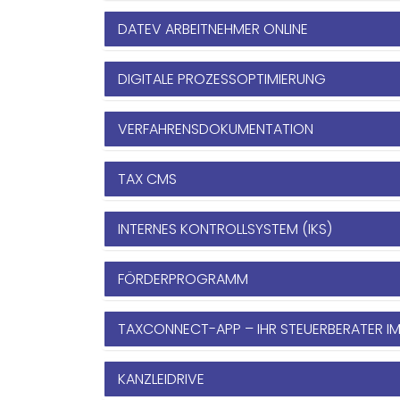
DATEV ARBEITNEHMER ONLINE
DIGITALE PROZESSOPTIMIERUNG
VERFAHRENSDOKUMENTATION
TAX CMS
INTERNES KONTROLLSYSTEM (IKS)
FÖRDERPROGRAMM
TAXCONNECT-APP – IHR STEUERBERATER IM
KANZLEIDRIVE